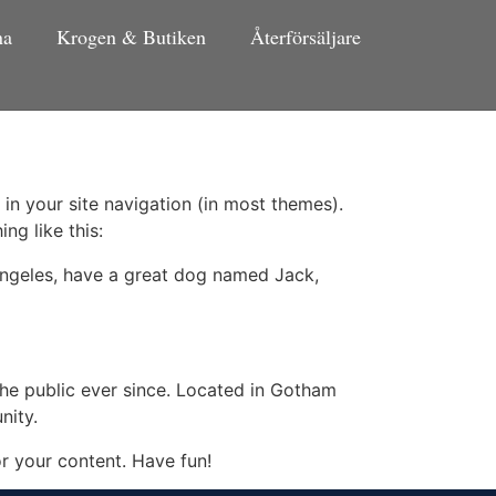
na
Krogen & Butiken
Återförsäljare
 in your site navigation (in most themes).
ng like this:
s Angeles, have a great dog named Jack,
e public ever since. Located in Gotham
nity.
r your content. Have fun!